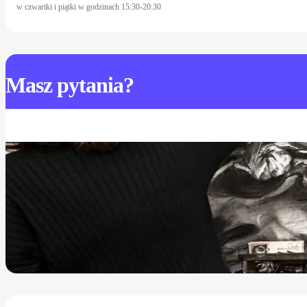
w czwartki i piątki w godzinach 15:30-20:30
Masz
pytania?