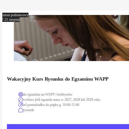
poziom podstawowy
17-21 sierpnia
Wakacyjny Kurs Rysunku do Egzaminu WAPP
do egzaminu na WAPP i hobbystów
wybierz jeśli egzamin masz w 2027, 2028 lub 2029 roku
od poniedziałku do piątku g. 10:00-15:00
rysunek