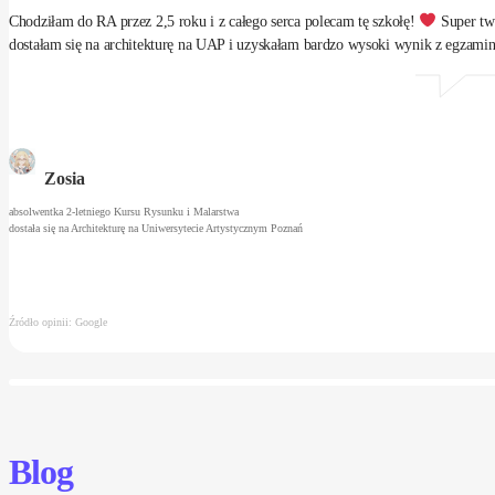
Chodziłam do RA przez 2,5 roku i z całego serca polecam tę szkołę!
Super twó
dostałam się na architekturę na UAP i uzyskałam bardzo wysoki wynik z egzami
Zosia
absolwentka 2-letniego Kursu Rysunku i Malarstwa
dostała się na Architekturę na Uniwersytecie Artystycznym Poznań
Źródło opinii: Google
Blog